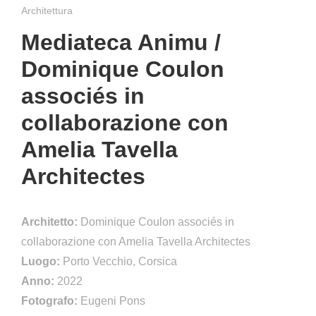
Architettura
Mediateca Animu /
Dominique Coulon
associés in
collaborazione con
Amelia Tavella
Architectes
Architetto:
Dominique Coulon associés in
collaborazione con Amelia Tavella Architectes
Luogo:
Porto Vecchio, Corsica
Anno:
2022
Fotografo:
Eugeni Pons