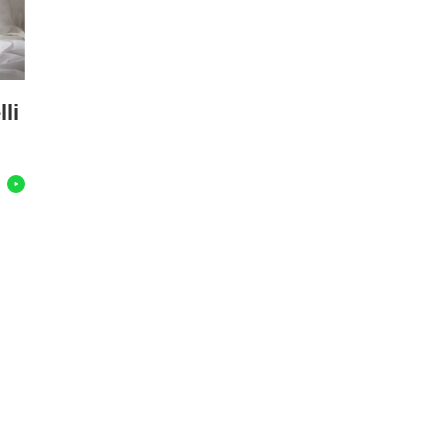
lli
ù