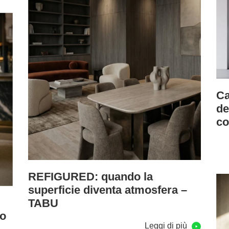
Ca
de
c
REFIGURED: quando la
superficie diventa atmosfera –
TABU
eo
Leggi di più