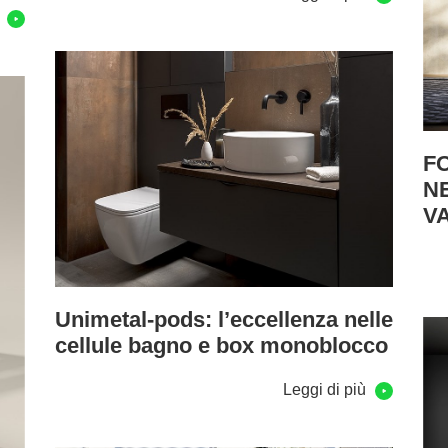
ù
F
NE
VA
Unimetal-pods: l’eccellenza nelle
cellule bagno e box monoblocco
Leggi di più