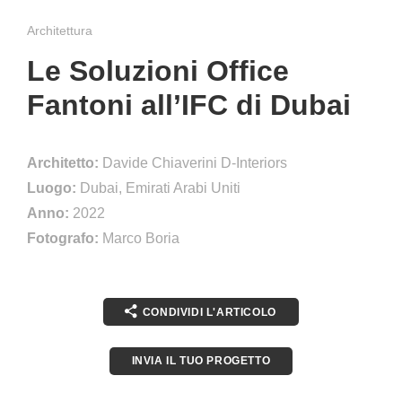
Architettura
Le Soluzioni Office
Fantoni all’IFC di Dubai
Architetto:
Davide Chiaverini D-Interiors
Luogo:
Dubai, Emirati Arabi Uniti
Anno:
2022
Fotografo:
Marco Boria
CONDIVIDI L'ARTICOLO
INVIA IL TUO PROGETTO