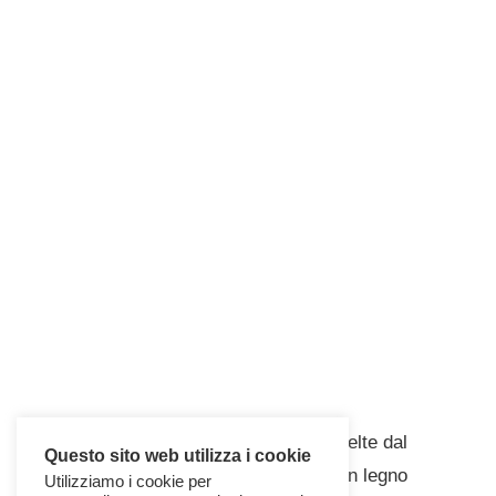
Le postazioni individuali sono state scelte dal
Questo sito web utilizza i cookie
programma Woods
, le cui scrivanie in legno
Utilizziamo i cookie per