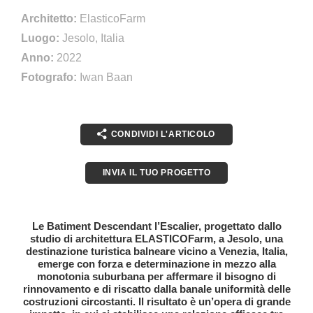
Architetto:
ElasticoFarm
Luogo:
Jesolo, Italia
Anno:
2022
Fotografo:
Iwan Baan
CONDIVIDI L'ARTICOLO
INVIA IL TUO PROGETTO
Le Batiment Descendant l’Escalier, progettato dallo
studio di architettura ELASTICOFarm, a Jesolo, una
destinazione turistica balneare vicino a Venezia, Italia,
emerge con forza e determinazione in mezzo alla
monotonia suburbana per affermare il bisogno di
rinnovamento e di riscatto dalla banale uniformità delle
costruzioni circostanti. Il risultato è un’opera di grande