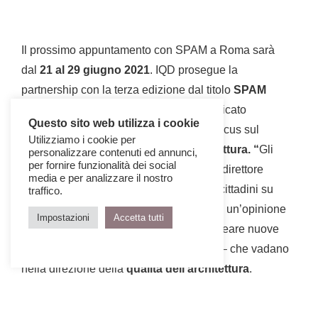
Il prossimo appuntamento con SPAM a Roma sarà
dal
21 al 29 giugno 2021
. IQD prosegue la
partnership con la terza edizione dal titolo
SPAM
restart!
all’interno di un programma dedicato
Questo sito web utilizza i cookie
all’architettura e all’urbanistica con un focus sul
Utilizziamo i cookie per
percorso verso una
Legge per l’Architettura. “
Gli
personalizzare contenuti ed annunci,
per fornire funzionalità dei social
obiettivi – ha annunciato
Roberto Grio,
direttore
media e per analizzare il nostro
SPAM – saranno quelli di coinvolgere i cittadini su
traffico.
temi dell’ambiente in cui vivono, formare un’opinione
Impostazioni
Accetta tutti
pubblica informata e consapevole per creare nuove
normative – condivise a livello europeo – che vadano
nella direzione della
qualità dell’architettura
.
Parleremo del
futuro delle nostre città
e dell’avvenire
delle persone. La nostra professione deve essere in