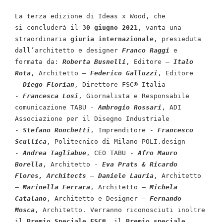
La terza edizione di Ideas x Wood, che 
si concluderà il 
30 giugno 2021
, vanta una 
straordinaria 
giuria internazionale
, presieduta 
dall’architetto e designer 
Franco Raggi
 e 
formata da: 
Roberta Busnelli
, Editore – 
Italo 
Rota
, Architetto – 
Federico Galluzzi
, Editore 
- 
Diego Florian
, Direttore FSC® Italia 
- 
Francesca Losi
, Giornalista e Responsabile 
comunicazione TABU - 
Ambrogio Rossari
, ADI 
Associazione per il Disegno Industriale 
- 
Stefano Ronchetti
, Imprenditore - 
Francesco 
Scullica
, Politecnico di Milano-POLI.design 
- 
Andrea Tagliabue
, CEO TABU - 
Afro Mauro 
Borella
, Architetto - 
Eva Prats & Ricardo 
Flores, Architects
 – 
Daniele Lauria
, Architetto 
–
 Marinella Ferrara
, Architetto – 
Michela 
Catalano
, Architetto e Designer – 
Fernando 
Mosca
, Architetto. Verranno riconosciuti inoltre 
il 
Premio Speciale FSC®
, il 
Premio speciale 