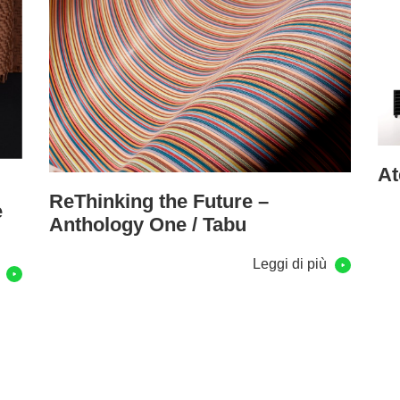
At
ReThinking the Future –
e
Anthology One / Tabu
Leggi di più
ù