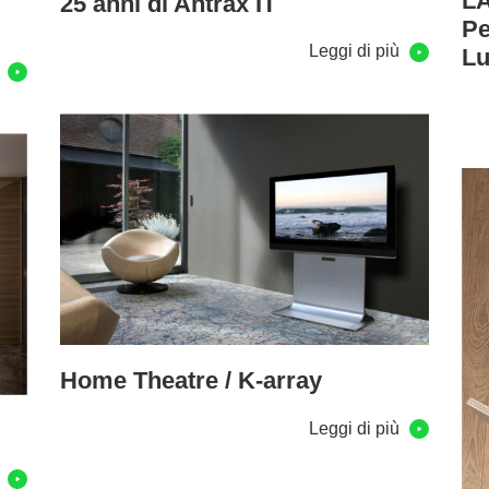
L
25 anni di Antrax IT
Pe
Leggi di più
L
ù
Home Theatre / K-array
Leggi di più
ù