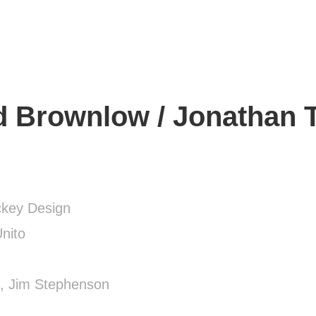
d Brownlow / Jonathan 
ckey Design
nito
, Jim Stephenson