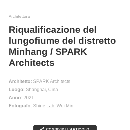
Architettura
Riqualificazione del
lungofiume del distretto
Minhang / SPARK
Architects
Architetto:
SPARK Architects
Luogo:
Shanghai, Cina
Anno:
2021
Fotografo:
Shine Lab, Wei Min
CONDIVIDI L'ARTICOLO