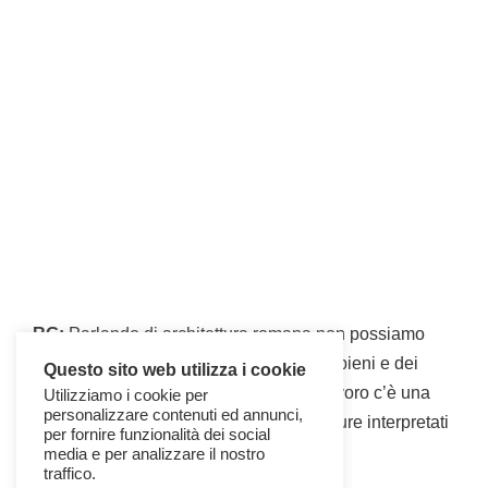
RG:
Parlando di architettura romana non possiamo
non fare riferimento alla grandiosità dei pieni e dei
Questo sito web utilizza i cookie
vuoti che la caratterizzavano. Nel tuo lavoro c’è una
Utilizziamo i cookie per
personalizzare contenuti ed annunci,
grande affinità con questi concetti, seppure interpretati
per fornire funzionalità dei social
in chiave contemporanea.
media e per analizzare il nostro
traffico.