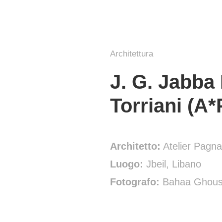
Architettura
J. G. Jabba
Torriani (A*
Architetto:
Atelier Pagna
Luogo:
Jbeil, Libano
Fotografo:
Bahaa Ghous