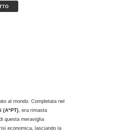
ETTO
lato al mondo. Completata nel
i (A*PT)
, era rimasta
 di questa meraviglia
risi economica, lasciando la