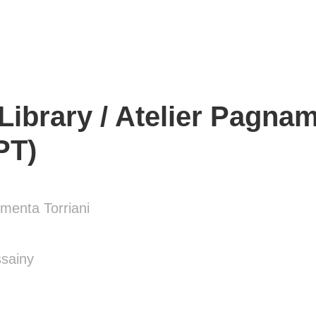
 Library / Atelier Pagna
PT)
menta Torriani
sainy