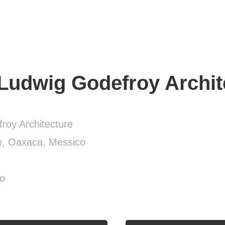
Ludwig Godefroy Archit
roy Architecture
o, Oaxaca, Messico
o