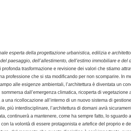
onale esperta della progettazione urbanistica, edilizia e architett
del paesaggio, dell’allestimento, dell’estimo immobiliare e del 
di profonda trasformazione e revisione dei valori che stiamo att
Una professione che si sta modificando per non scomparire. In mo
campo alle esigenze ambientali, l’architettura è diventata un conc
sommersa dall’emergenza climatica, ricoperta di vegetazione al
ta a una ricollocazione all’interno di un nuovo sistema di gestio
bile, più interdisciplinare, l’architettura di domani avrà sicur
a, continuerà a mantenere, come ha sempre fatto, lo sguardo al f
 con la volontà di essere protagonista e artefice del proprio e d