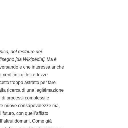
onica, del restauro dei
disegno [da Wikipedia]
. Ma è
raversando e che interessa anche
menti in cui le certezze
etto troppo astratto per fare
la ricerca di una legittimazione
ne di processi complessi e
amente nuove consapevolezze ma,
uturo, con quell’afflato
ell’altrui domani. Come già