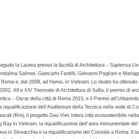
uito la Laurea presso la facoltà di Architettura – Sapienza Un
ndalina Salimei, Giancarlo Fantilli, Giovanni Pogliani e Mariagu
a Roma e, dal 2008, ad Hanoi, in Vietnam. Lo studio ha ottenuto 
002, XII e XIV Triennale di Architettura di Sofia, il premio di arc
ica – Oscar della città di Roma 2015, e il Premio all’Urbanist
la riqualificazione dell’Auditorium della Tecnica nella sede di C
scati (Rm), il progetto Dao Viet: intera città ecosostenibile nell
Bay in Vietnam, la riqualificazione dell’area monumentale del po
va in Slovacchia e la riqualificazione del Corviale a Roma. Il la