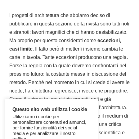
I progetti di architettura che abbiamo deciso di
pubblicare in questa sezione della rivista sono tutti noti
e stranoti: lavori magnifici che ci hanno destabilizzato.
Ma proprio per questo considerati come
eccezioni,
casi limite
. Il fatto però di metterli insieme cambia le
carte in tavola. Tante eccezioni producono una regola.
Forse la regola con la quale dovremo confrontarci nel
prossimo futuro: la costante messa in discussione del
metodo. Perché nel momento in cui si crede di avere le
ricette, l’architettura regredisce, invece che progredire.
Come illustrare in una rivista progetti noti e già
pubblicati? Con una discussione intorno l’architettura.
Questo sito web utilizza i cookie
Un confronto a-metodico che ha utilizzato il medium di
Utilizziamo i cookie per
personalizzare contenuti ed annunci,
Facebook
. Non se ne può, più, infatti, di una critica
per fornire funzionalità dei social
fatta da soli addetti ai lavori, passata per scientifica e
media e per analizzare il nostro
traffico.