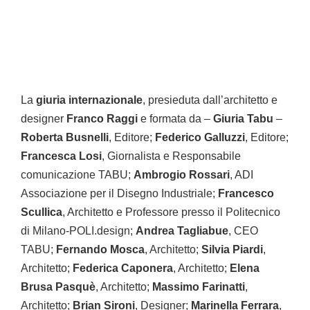
La
giuria internazionale
, presieduta dall’architetto e
designer
Franco Raggi
e formata da –
Giuria Tabu
–
Roberta Busnelli
, Editore;
Federico Galluzzi
, Editore;
Francesca Losi
, Giornalista e Responsabile
comunicazione TABU;
Ambrogio Rossari
, ADI
Associazione per il Disegno Industriale;
Francesco
Scullica
, Architetto e Professore presso il Politecnico
di Milano-POLI.design;
Andrea Tagliabue
, CEO
TABU;
Fernando Mosca
, Architetto;
Silvia Piardi
,
Architetto;
Federica Caponera
, Architetto;
Elena
Brusa Pasquè
, Architetto;
Massimo Farinatti
,
Architetto;
Brian Sironi
, Designer;
Marinella Ferrara
,