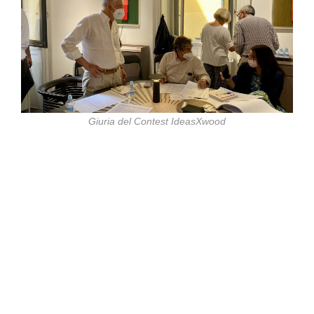
Giuria del Contest IdeasXwood