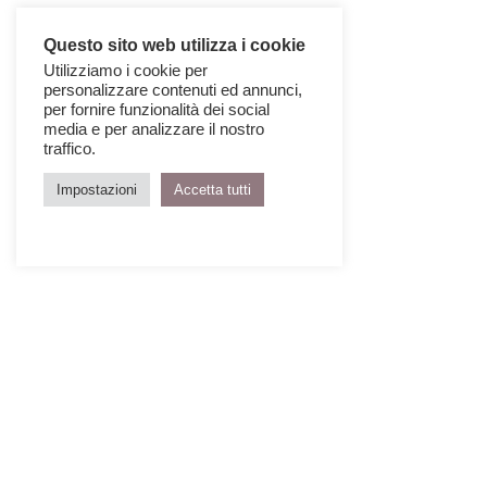
Questo sito web utilizza i cookie
Utilizziamo i cookie per
personalizzare contenuti ed annunci,
per fornire funzionalità dei social
media e per analizzare il nostro
traffico.
Impostazioni
Accetta tutti
IL TEATRO:
Il patrimonio teatrale italiano è sconfi­
nato in termini di spazio architettonico, di
innovazione tecnologica e di attori rivoluzionari.
Sarà il Teatro il luogo del Padiglione dove, ibridando
l’osservatore con l’attore, il reale con il virtuale,
si