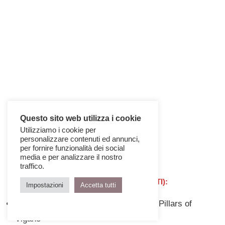
Questo sito web utilizza i cookie
Utilizziamo i cookie per
personalizzare contenuti ed annunci,
per fornire funzionalità dei social
media e per analizzare il nostro
traffico.
Vincitori CARPANELLI (PROFESSIONISTI):
Impostazioni
Accetta tutti
1° Classificato:
Antonio Giacchetta – Pillars of
Vigano’