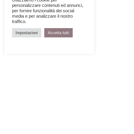
personalizzare contenuti ed annunci,
per fornire funzionalità dei social
media e per analizzare il nostro
traffico.
Impostazioni
Accetta tutti
Qui è stato creato un nuovo
volume vetrato
a doppia
altezza per ospitare spazi di lavoro e di condivisione,