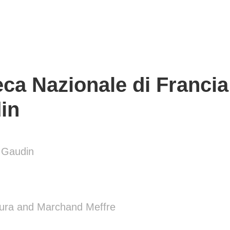
ca Nazionale di Francia 
in
o Gaudin
ura and Marchand Meffre