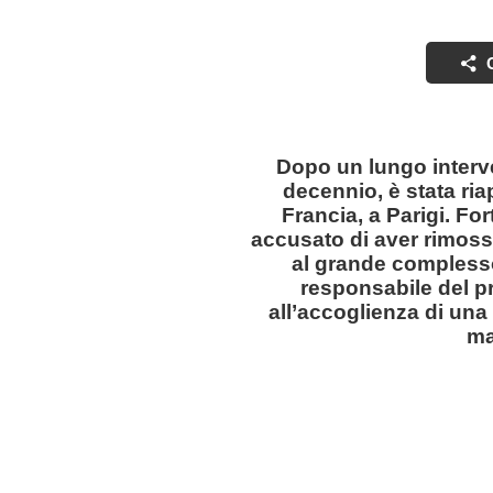
Dopo un lungo interve
decennio, è stata ria
Francia, a Parigi. Fo
accusato di aver rimosso
al grande complesso
responsabile del pr
all’accoglienza di una
ma