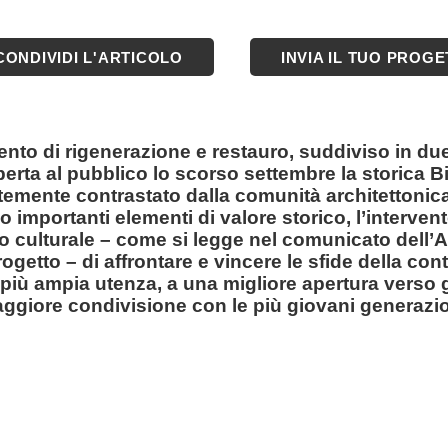
CONDIVIDI L'ARTICOLO
INVIA IL TUO PROG
nto di rigenerazione e restauro, suddiviso in due 
perta al pubblico lo scorso settembre la storica B
rtemente contrastato dalla comunità architettonica
 importanti elementi di valore storico, l’interven
 culturale – come si legge nel comunicato dell’A
ogetto – di affrontare e vincere le sfide della co
 più ampia utenza, a una migliore apertura verso g
ggiore condivisione con le più giovani generazio