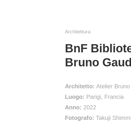
Architettura
BnF Bibliote
Bruno Gaud
Architetto:
Atelier Brun
Luogo:
Parigi, Francia
Anno:
2022
Fotografo:
Takuji Shimm