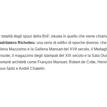
i totalità degli spazi della BnF, situata in quello che viene chia
drilatero Richelieu
: una serie di edifici di epoche diverse, ch
eria Mazzarino e la Galleria Mansart del XVII secolo, il Medagli
brouste, il magazzino degli stampati del XIX secolo e la Sala Ov
portanti architetti come François Mansart, Robert de Cotte, Hen
oux-Spitz e André Chatelin.