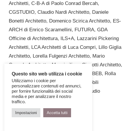
Architetti, C-B-A di Paolo Conrad Bercah,
CGSTUDIO, Claudio Nardi Architetto, Daniele
Bonetti Architetto, Domenico Scirica Architetto, ES-
ARCH di Enrico Scaramellini, FUTURA, GDA
Officine di Architettura, ILS+A, Lazzarini Pickering
Architetti, LCA Architetti di Luca Compri, Lillo Giglia
Architetto, Lorella Fulgenzi Architetto, Mario
Coppola Architetto, Massimiliano Ciccotti Architetto,
NATOFFICE, Paolo Riani Architetto, PBEB, Rolla
Questo sito web utilizza i cookie
Utilizziamo i cookie per
Valdivieso Architetti, SNA Susanna Nobili
personalizzare contenuti ed annunci,
Architecture, Studio Dalla Vecchia, Studio
per fornire funzionalità dei social
media e per analizzare il nostro
Tropicana.
traffico.
Impostazioni
Accetta tutti